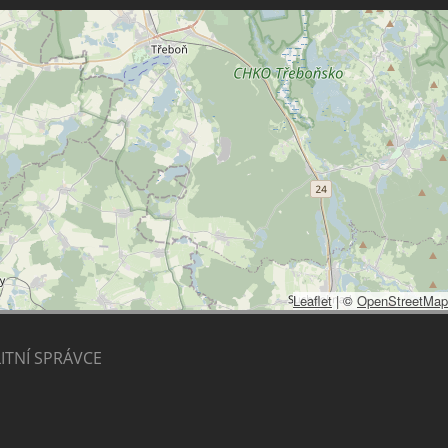
Leaflet
|
©
OpenStreetMap
ITNÍ SPRÁVCE