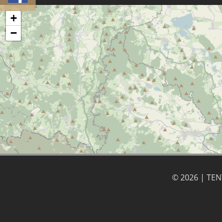
+
−
© 2026 | TE