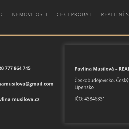
D
NEMOVITOSTI
CHCI PRODAT
REALITNÍ 
20 777 864 745
Pavlína Musilová – REA
Českobudějovicko, Český
namusilova@
gmail.com
Lipensko
IČO: 43846831
vlina-musilova.cz