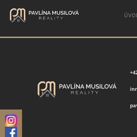
ÚVO
Zpět na
Novinky a inspirace
+4
in
pa