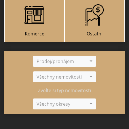
Komerce
Ostatní
Prodej/pronájem
Všechny nemovitosti
Zvolte si typ nemovitosti
Všechny okresy