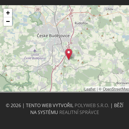
+
−
Leaflet
|
©
OpenStreetMap
© 2026 | TENTO WEB VYTVOŘIL
POLYWEB S.R.O.
| BĚŽÍ
NA SYSTÉMU
REALITNÍ SPRÁVCE